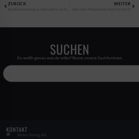
ZURÜCK
WEITER
Buchbesprechung zu »Alexandria« in DAMALS
Interview Midas Kinderbuch Herbst 25
SUCHEN
Du weißt genau was du willst? Nutze unsere Suchfunktion
KONTAKT
Midas Verlag AG