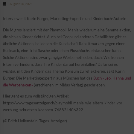
August 20, 2025
Interview mit Karin Burger, Marketing-Expertin und Kinderbuch-Autorin
Die Migros lanciert mit der Playmobil-Mania wiederum eine Sammelaktion,
die sich an Kinder richtet. Auch bei Coop und anderen Detaillisten gibt es
ähnliche Aktionen, bei denen die Kundschaft Rabattmarken gegen einen
Rucksack, eine Trinkflasche oder einen Plüschfuchs eintauschen kann.
Solche Aktionen sind zwar gängige Werbemethoden, doch: Wie können
Eltern verhindern, dass ihre Kinder darauf hereinfallen? Dafür sei es
wichtig, mit den Kindern das Thema Konsum zu reflektieren, sagt Karin
Burger. Die Marketingexpertin aus München hat das
Buch «Leo, Hanna und
die Werbehexen»
(erschienen im Midas Verlag) geschrieben.
Hier geht es zum vollständigen Artikel:
https://www.tagesanzeiger.ch/playmobil-mania-wie-eltern-kinder-vor-
werbung-schuetzen-koennen-768824406392
(© Edith Hollenstein, Tages-Anzeiger)