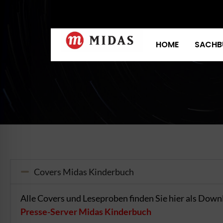
HOME
SACHB
Covers Midas Kinderbuch
Alle Covers und Leseproben finden Sie hier als Down
Presse-Server Midas Kinderbuch