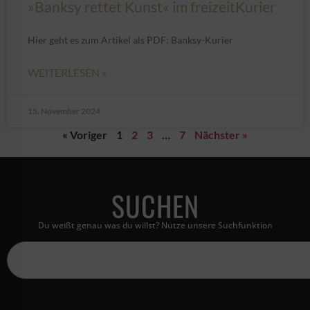
»Banksy rettet Kunst« im freizeitKurier
Hier geht es zum Artikel als PDF: Banksy-Kurier
WEITERLESEN »
15. November 2024
« Voriger
1
2
3
…
7
Nächster »
SUCHEN
Du weißt genau was du willst? Nutze unsere Suchfunktion