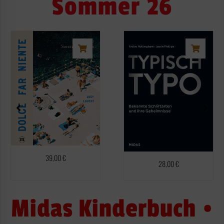
Sommer 26
39,00
€
28,00
€
Midas Kinderbuch •