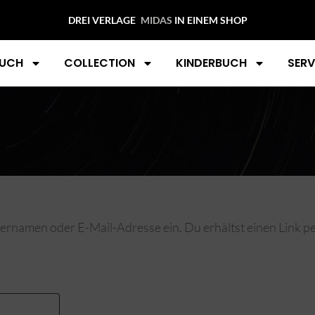
DREI VERLAGE
MID
IN EINEM SHOP
UCH
COLLECTION
KINDERBUCH
SERV
rnamen oder E-Mail-Adresse ein. Du erhältst einen Link per