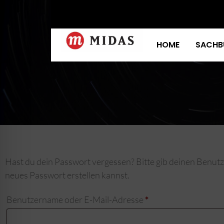
HOME
SACHB
Hast du dein Passwort vergessen? Bitte gib deinen Benutze
neues Passwort erstellen kannst.
Benutzername oder E-Mail-Adresse
*