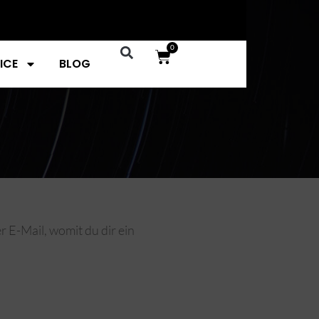
0
ICE
BLOG
 E-Mail, womit du dir ein