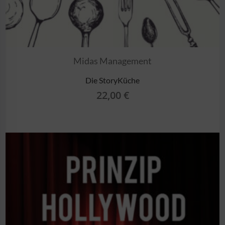
Midas Management
Die StoryKüche
22,00
€