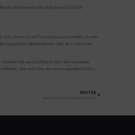
m Bereich Wohnen mit einer Auflage von 220’000
n sich rühmen, so viel Faszination auszustrahlen, so viele
on den ägyptischen Wandmalereien über die Fresken von
Auswahl teils unverzichtbarer, teils überraschender
en Werken, aber auch über den herausragenden Einfluss
WEITER
Reiches Erbe: Die Modewelt Afrikas