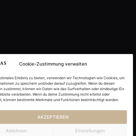
Cookie-Zustimmung verwalten
optimales Erlebnis zu bieten, verwenden wir Technologien wie Cookies, um
mationen zu speichern und/oder darauf zuzugreifen. Wenn du diesen
MIDAS VERLAGSGRUPPE
n zustimmst, können wir Daten wie das Surfverhalten oder eindeutige IDs
Home
ebsite verarbeiten. Wenn du deine Zustimmung nicht erteilst oder
Sachbuch
t, können bestimmte Merkmale und Funktionen beeinträchtigt werden.
Collection
Kinderbuch
AKZEPTIEREN
Service
Blog
Ablehnen
Einstellungen