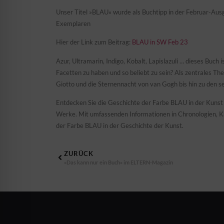
Unser Titel »BLAU« wurde als Buchtipp in der Februar-Aus
Exemplaren
Hier der Link zum Beitrag:
BLAU in SW Feb 23
Azur, Ultramarin, Indigo, Kobalt, Lapislazuli … dieses Buch
Facetten zu haben und so beliebt zu sein? Als zentrales T
Giotto und die Sternennacht von van Gogh bis hin zu den 
Entdecken Sie die Geschichte der Farbe BLAU in der Kunst 
Werke. Mit umfassenden Informationen in Chronologien, Ka
der Farbe BLAU in der Geschichte der Kunst.
ZURÜCK
»Das kann nur ein Buch« im ELTERN-Magazin