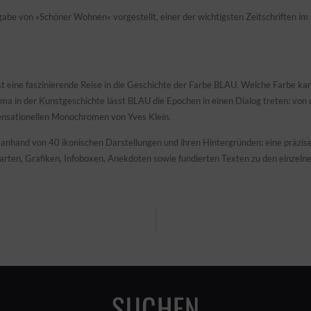
gabe von »Schöner Wohnen« vorgestellt, einer der wichtigsten Zeitschriften i
 ist eine faszinierende Reise in die Geschichte der Farbe BLAU. Welche Farbe kan
hema in der Kunstgeschichte lässt BLAU die Epochen in einen Dialog treten: v
sensationellen Monochromen von Yves Klein.
anhand von 40 ikonischen Darstellungen und ihren Hintergründen: eine präzise 
rten, Grafiken, Infoboxen, Anekdoten sowie fundierten Texten zu den einzeln
SUCHEN