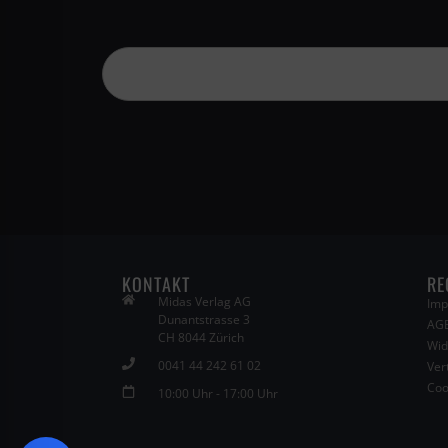
KONTAKT
RE
Midas Verlag AG
Imp
Dunantstrasse 3
AG
CH 8044 Zürich
Wid
0041 44 242 61 02
Ver
Coo
10:00 Uhr - 17:00 Uhr