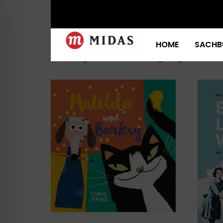
Start
/ Produkte verschlagwortet mit „Banksy
Banksy
HOME
SACHB
Alle 9 Ergebnisse werden angezeigt