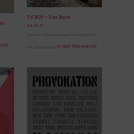
TV BOY – Das Buch
te
34,00
€
inkl. MwSt. (differenzbesteuert nach §25a UStG.)
korb
In den Warenkorb
zzgl.
Versandkosten