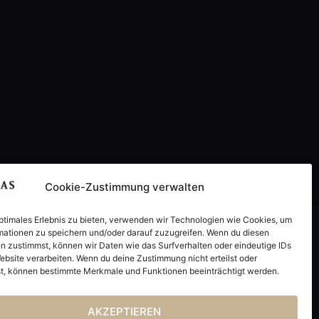
Cookie-Zustimmung verwalten
optimales Erlebnis zu bieten, verwenden wir Technologien wie Cookies, um
mationen zu speichern und/oder darauf zuzugreifen. Wenn du diesen
MIDAS VERLAGSGRUPPE
n zustimmst, können wir Daten wie das Surfverhalten oder eindeutige IDs
Home
ebsite verarbeiten. Wenn du deine Zustimmung nicht erteilst oder
Sachbuch
t, können bestimmte Merkmale und Funktionen beeinträchtigt werden.
Collection
Kinderbuch
AKZEPTIEREN
Service