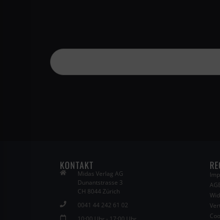
KONTAKT
RE
Midas Verlag AG
Imp
Dunantstrasse 3
AG
CH 8044 Zürich
Wid
0041 44 242 61 02
Ver
Coo
10:00 Uhr - 17:00 Uhr