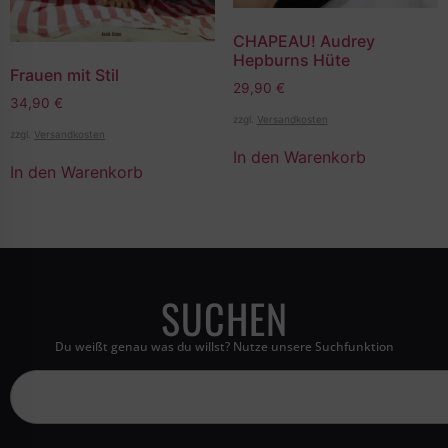
CHAPEAU! Audrey
Hepburns Hüte
Frauen mit Stil
29,90
€
34,90
€
zzgl.
Versandkosten
zzgl.
Versandkosten
In den Warenkorb
In den Warenkorb
SUCHEN
Du weißt genau was du willst? Nutze unsere Suchfunktion