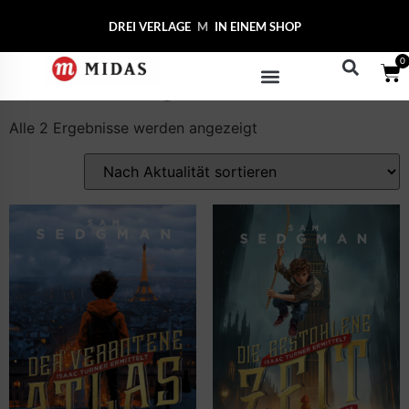
Start
/ Produkte verschlagwortet mit
DREI VERLAGE
MID
IN EINEM SHOP
„Detektivgeschichte“
0
Detektivgeschichte
Alle 2 Ergebnisse werden angezeigt