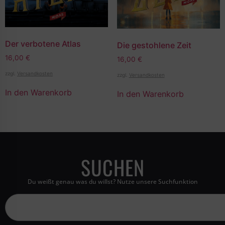
Der verbotene Atlas
Die gestohlene Zeit
16,00
€
16,00
€
zzgl.
Versandkosten
zzgl.
Versandkosten
In den Warenkorb
In den Warenkorb
SUCHEN
Du weißt genau was du willst? Nutze unsere Suchfunktion