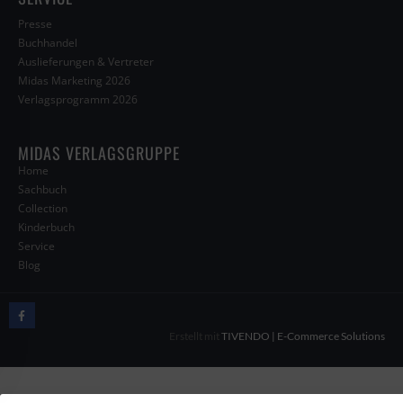
Presse
Buchhandel
Auslieferungen & Vertreter
Midas Marketing 2026
Verlagsprogramm 2026
MIDAS VERLAGSGRUPPE
Home
Sachbuch
Collection
Kinderbuch
Service
Blog
Erstellt mit
TIVENDO | E-Commerce Solutions