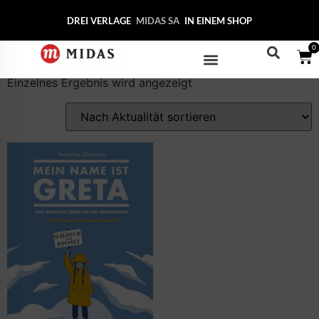
Start
/ Produkte verschlagwortet mit „Ernährung“
DREI VERLAGE
MIDAS
IN EINEM SHOP
Ernährung
0
Einzelnes Ergebnis wird angezeigt