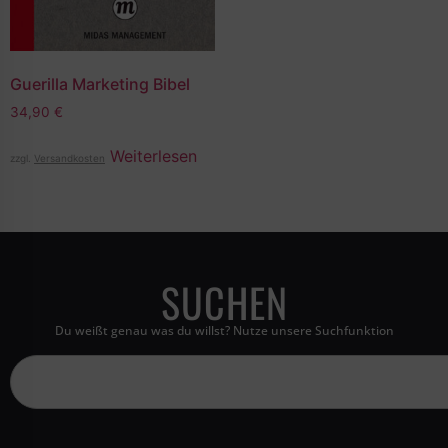
Guerilla Marketing Bibel
34,90
€
Weiterlesen
zzgl.
Versandkosten
SUCHEN
Du weißt genau was du willst? Nutze unsere Suchfunktion