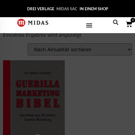
Start
/ Produkte verschlagwortet mit „Freiberufler“
DREI VERLAGE
MIDAS SA
IN EINEM SHOP
Freiberufler
0
Einzelnes Ergebnis wird angezeigt