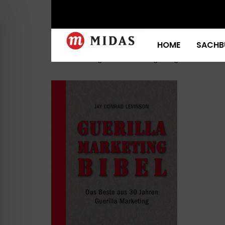
Start
/ Produkte verschlagwortet mit „Guerill
Guerilla Marketin
HOME
SACHB
Einzelnes Ergebnis wird angezeigt