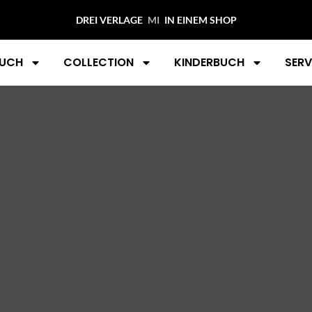
a Marketing“
DREI VERLAGE
M
IN EINEM SHOP
g
UCH
COLLECTION
KINDERBUCH
SERV