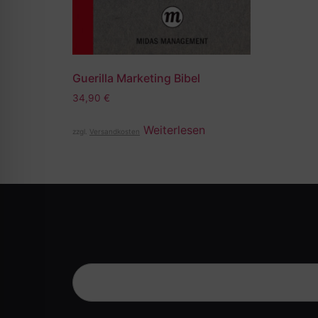
Guerilla Marketing Bibel
34,90
€
Weiterlesen
zzgl.
Versandkosten