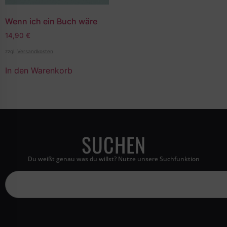
Wenn ich ein Buch wäre
14,90
€
zzgl.
Versandkosten
In den Warenkorb
SUCHEN
Du weißt genau was du willst? Nutze unsere Suchfunktion