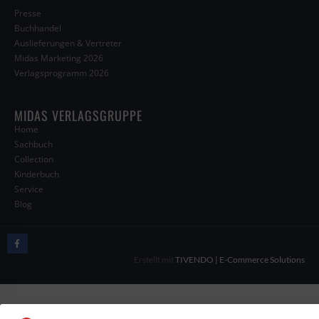
Presse
Buchhandel
Auslieferungen & Vertreter
Midas Marketing 2026
Verlagsprogramm 2026
MIDAS VERLAGSGRUPPE
Home
Sachbuch
Collection
Kinderbuch
Service
Blog
Erstellt mit
TIVENDO | E-Commerce Solutions