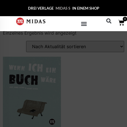
Start
/ Produkte verschlagwortet mit „Illustrationen“
DREI VERLAGE
MIDAS
IN EINEM SHOP
Illustrationen
0
Einzelnes Ergebnis wird angezeigt