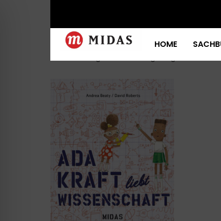
Start
/ Produkte verschlagwortet mit „Marie C
Marie Curie
HOME
SACHB
Einzelnes Ergebnis wird angezeigt