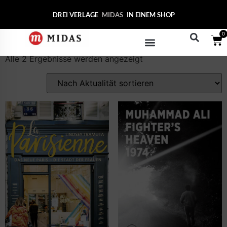
Start
/ Produkte verschlagwortet mit „Reportage“
DREI VERLAGE
MID
IN EINEM SHOP
Reportage
0
Alle 2 Ergebnisse werden angezeigt