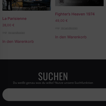
Fighter’s Heaven 1974
La Parisienne
49,00
€
28,00
€
zzgl.
Versandkosten
zzgl.
Versandkosten
In den Warenkorb
In den Warenkorb
SUCHEN
Du weißt genau was du willst? Nutze unsere Suchfunktion