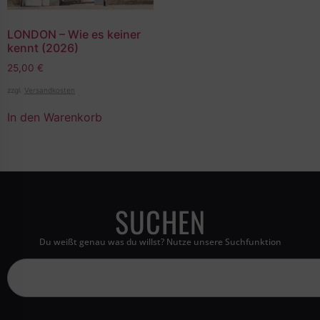
LONDON – Wie es keiner
kennt (2026)
25,00
€
zzgl.
Versandkosten
In den Warenkorb
SUCHEN
Du weißt genau was du willst? Nutze unsere Suchfunktion