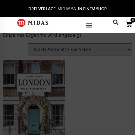
Start
/ Produkte verschlagwortet mit „Restaurants“
DREI VERLAGE
MIDAS S
IN EINEM SHOP
Restaurants
0
Einzelnes Ergebnis wird angezeigt