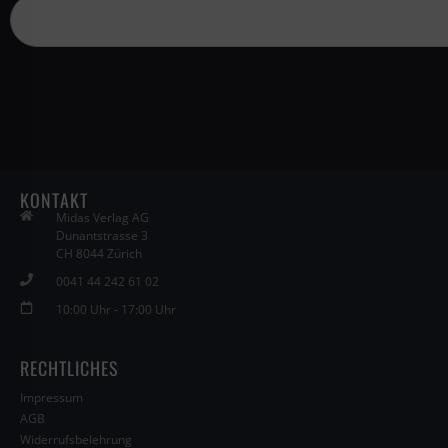
KONTAKT
Midas Verlag AG
Dunantstrasse 3
CH 8044 Zürich
0041 44 242 61 02
10:00 Uhr - 17:00 Uhr
RECHTLICHES
Impressum
AGB
Widerrufsbelehrung