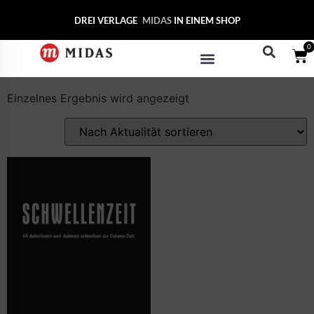
Start
/ Produkte verschlagwortet mit „Schweizer
DREI VERLAGE
MIDA
IN EINEM SHOP
Autoren“
0
Schweizer Autoren
Einzelnes Ergebnis wird angezeigt