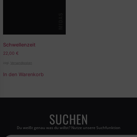
Schwellenzeit
22,00
€
zzgl.
Versandkosten
In den Warenkorb
SUCHEN
Du weißt genau was du willst? Nutze unsere Suchfunktion