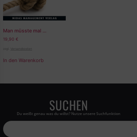
Man müsste mal …
19,90
€
zzgl.
Versandkosten
In den Warenkorb
SUCHEN
Du weißt genau was du willst? Nutze unsere Suchfunktion