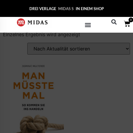
Start
/ Produkte verschlagwortet mit „Stragegie“
DREI VERLAGE
MIDAS
IN EINEM SHOP
Stragegie
0
Einzelnes Ergebnis wird angezeigt