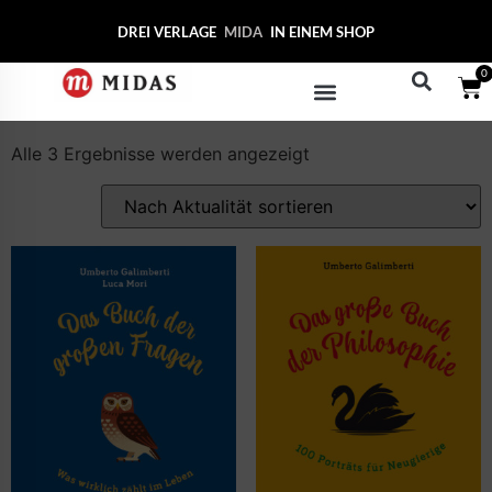
Start
/ Produkte verschlagwortet mit „Umberto
DREI VERLAGE
MI
IN EINEM SHOP
Galimberti“
0
Umberto Galimberti
Alle 3 Ergebnisse werden angezeigt