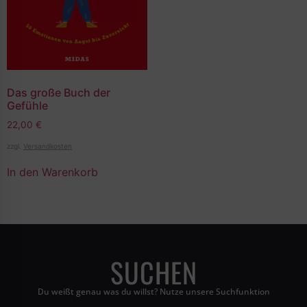
Das große Buch der
Gefühle
22,00
€
zzgl.
Versandkosten
In den Warenkorb
SUCHEN
Du weißt genau was du willst? Nutze unsere Suchfunktion