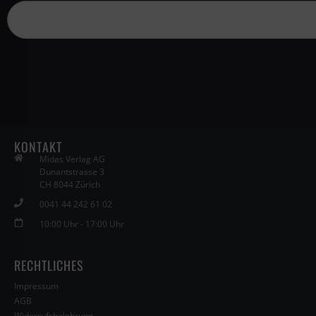
KONTAKT
Midas Verlag AG
Dunantstrasse 3
CH 8044 Zürich
0041 44 242 61 02
10:00 Uhr - 17:00 Uhr
RECHTLICHES
Impressum
AGB
Widerrufsbelehrung