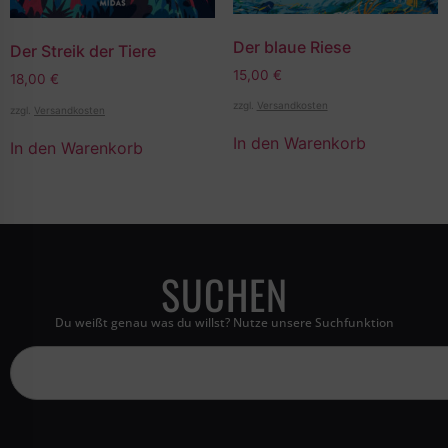
Der blaue Riese
Der Streik der Tiere
15,00
€
18,00
€
zzgl.
Versandkosten
zzgl.
Versandkosten
In den Warenkorb
In den Warenkorb
SUCHEN
Du weißt genau was du willst? Nutze unsere Suchfunktion