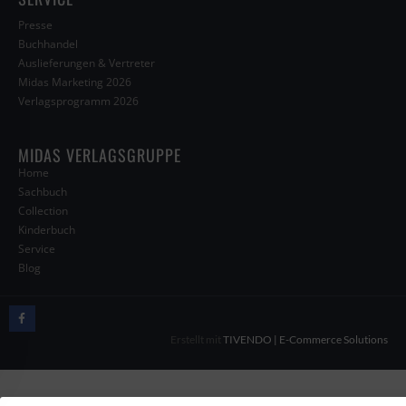
Presse
Buchhandel
Auslieferungen & Vertreter
Midas Marketing 2026
Verlagsprogramm 2026
MIDAS VERLAGSGRUPPE
Home
Sachbuch
Collection
Kinderbuch
Service
Blog
Erstellt mit
TIVENDO | E-Commerce Solutions