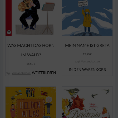
WAS MACHT DAS HORN
MEIN NAME IST GRETA
IM WALD?
12,90
€
zzgl.
Versandkosten
18,50
€
IN DEN WARENKORB
WEITERLESEN
zzgl.
Versandkosten