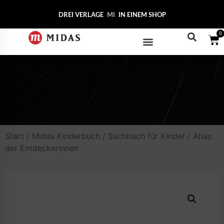
DREI VERLAGE
MIDAS CO
IN EINEM SHOP
0
Start
/
Midas Kinderbuch
/
Sachbuch für Kinder
/ Atlas
der Entdeckerinnen