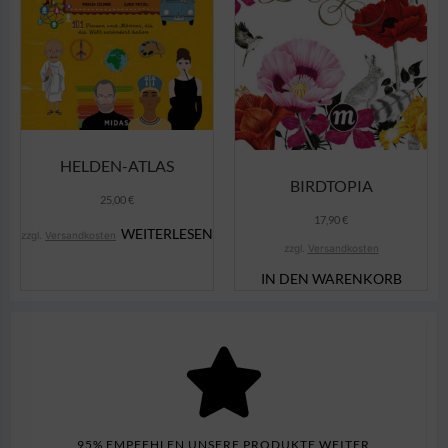
HELDEN-ATLAS
BIRDTOPIA
25,00
€
17,90
€
WEITERLESEN
zzgl.
Versandkosten
zzgl.
Versandkosten
IN DEN WARENKORB
95% EMPFEHLEN UNSERE PRODUKTE WEITER