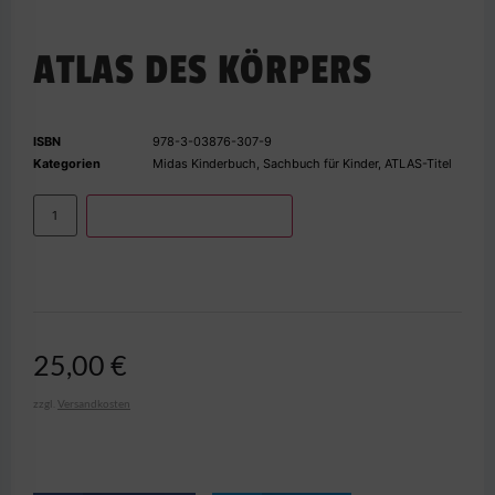
ATLAS DES KÖRPERS
ISBN
978-3-03876-307-9
Kategorien
Midas Kinderbuch
,
Sachbuch für Kinder
,
ATLAS-Titel
IN DEN WARENKORB
25,00
€
zzgl.
Versandkosten