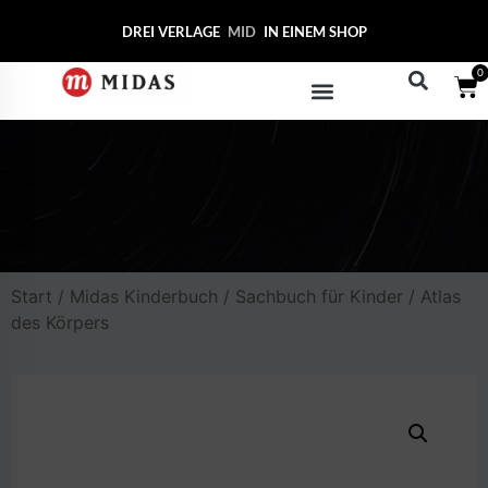
DREI VERLAGE
MIDAS COL
IN EINEM SHOP
0
Start
/
Midas Kinderbuch
/
Sachbuch für Kinder
/ Atlas
des Körpers