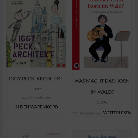
IGGY PECK, ARCHITEKT
WAS MACHT DAS HORN
18,00
€
IM WALD?
zzgl.
Versandkosten
18,50
€
IN DEN WARENKORB
WEITERLESEN
zzgl.
Versandkosten