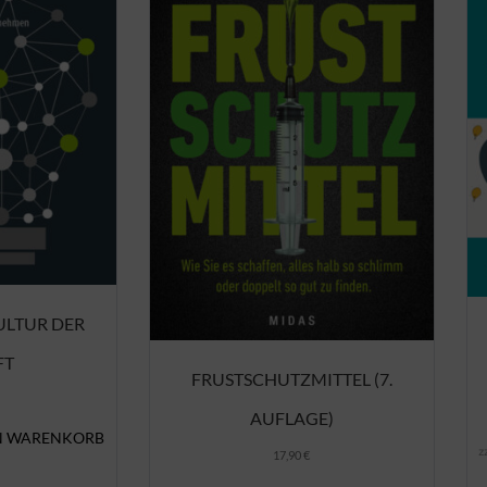
ULTUR DER
FT
FRUSTSCHUTZMITTEL (7.
AUFLAGE)
N WARENKORB
z
17,90
€