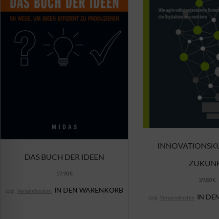
INNOVATIONSK
DAS BUCH DER IDEEN
ZUKUN
17,90
€
29,80
€
IN DEN WARENKORB
zzgl.
Versandkosten
IN DE
zzgl.
Versandkosten