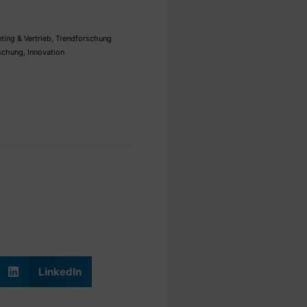
ting & Vertrieb
,
Trendforschung
schung
,
Innovation
LinkedIn