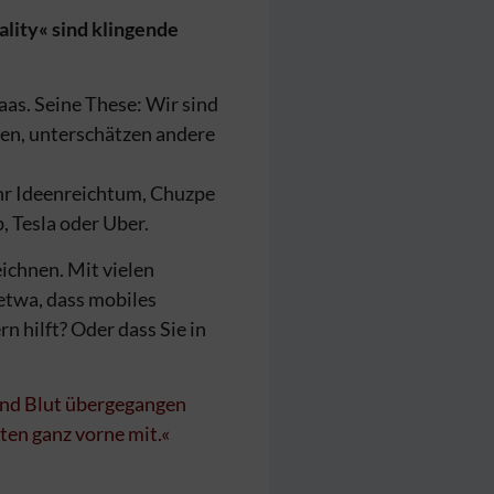
lity« sind klingende
aas. Seine These: Wir sind
en, unterschätzen andere
ehr Ideenreichtum, Chuzpe
, Tesla oder Uber.
ichnen. Mit vielen
etwa, dass mobiles
n hilft? Oder dass Sie in
 und Blut übergegangen
elten ganz vorne mit.«