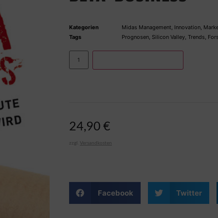
Kategorien
Midas Management
,
Innovation
,
Marke
Tags
Prognosen
,
Silicon Valley
,
Trends
,
For
IN DEN WARENKORB
24,90
€
zzgl.
Versandkosten
Facebook
Twitter