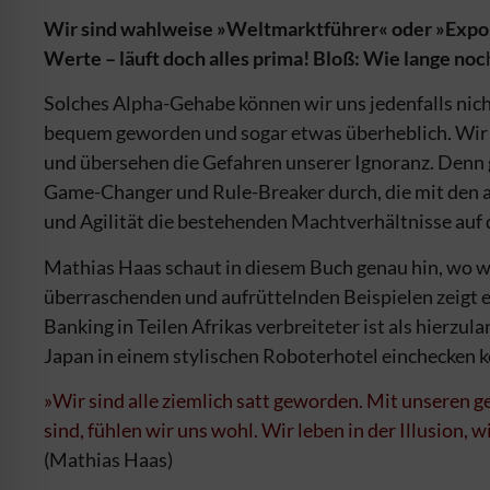
Wir sind wahlweise »Weltmarktführer« oder »Expor
Werte – läuft doch alles prima! Bloß: Wie lange noc
Solches Alpha-Gehabe können wir uns jedenfalls nich
bequem geworden und sogar etwas überheblich. Wir 
und übersehen die Gefahren unserer Ignoranz. Denn g
Game-Changer und Rule-Breaker durch, die mit den a
und Agilität die bestehenden Machtverhältnisse auf d
Mathias Haas schaut in diesem Buch genau hin, wo wi
überraschenden und aufrüttelnden Beispielen zeigt e
Banking in Teilen Afrikas verbreiteter ist als hierzul
Japan in einem stylischen Roboter­hotel einchecken 
»Wir sind alle ziemlich satt geworden. Mit unseren 
sind, fühlen wir uns wohl. Wir leben in der Illusion, w
(Mathias Haas)