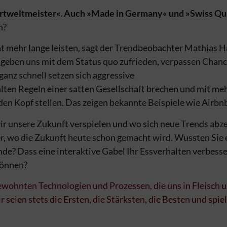
tweltmeister«. Auch »Made in Germany« und »Swiss Qua
h?
t mehr lange lei­sten, sagt der Trendbeobachter Mathias H
geben uns mit dem Status quo zufrieden, verpassen Chanc
anz schnell setzen sich aggressive
lten Regeln einer satten Gesellschaft brechen und mit m
en Kopf stellen. Das zeigen bekannte Beispiele wie Airbnb
r unsere Zukunft verspielen und wo sich neue Trends abze
r, wo die Zukunft heute schon gemacht wird. Wussten Sie 
ande? Dass eine interaktive Gabel Ihr Essverhalten verbesser
können?
gewohnten Technologien und Prozessen, die uns in Fleisch
ir seien stets die Ersten, die Stärksten, die Besten und spi