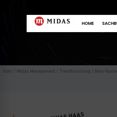
HOME
SACHB
Start
/
Midas Management
/
Trendforschung
/ Beta-Busin