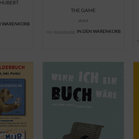
 HUBERT
THE GAME
18,00
€
N WARENKORB
IN DEN WARENKORB
zzgl.
Versandkosten
z