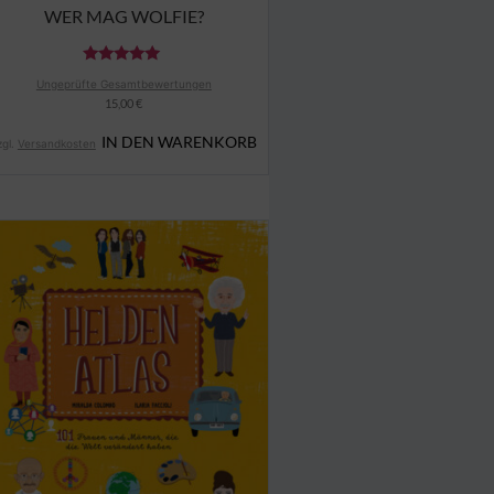
WER MAG WOLFIE?
Bewertet
Ungeprüfte Gesamtbewertungen
mit
15,00
€
5.00
von 5
IN DEN WARENKORB
zgl.
Versandkosten