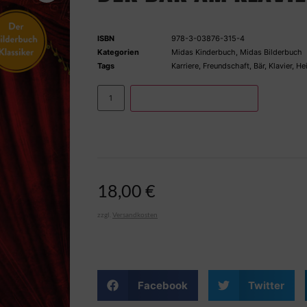
ISBN
978-3-03876-315-4
Kategorien
Midas Kinderbuch
,
Midas Bilderbuch
Tags
Karriere
,
Freundschaft
,
Bär
,
Klavier
,
He
IN DEN WARENKORB
18,00
€
zzgl.
Versandkosten
Facebook
Twitter