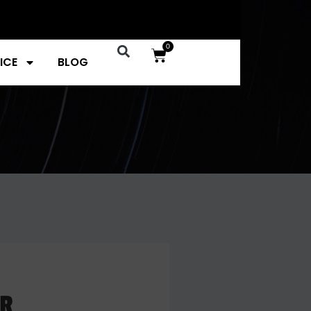
0
ICE
BLOG
ER