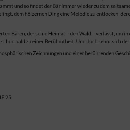
flammt und so findet der Bär immer wieder zu dem seltsam
lingt, dem hölzernen Ding eine Melodie zu entlocken, der
ierten Bären, der seine Heimat – den Wald – verlässt, um in
uch schon bald zu einer Berühmtheit. Und doch sehnt sich d
tmosphärischen Zeichnungen und einer berührenden Geschic
CHF 25