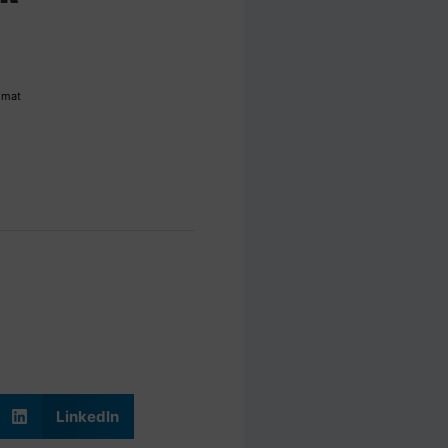
imat
LinkedIn