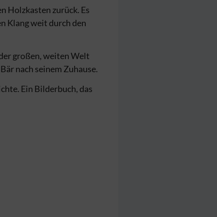
en Holzkasten zurück. Es
en Klang weit durch den
 der großen, weiten Welt
er Bär nach seinem Zuhause.
hte. Ein Bilderbuch, das