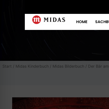
HOME
SACHB
Start
/
Midas Kinderbuch
/
Midas Bilderbuch
/ Der Bär am