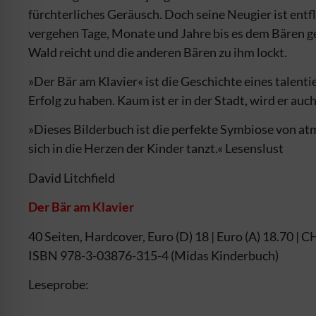
fürchterliches Geräusch. Doch seine Neugier ist ent
vergehen Tage, Monate und Jahre bis es dem Bären ge
Wald reicht und die anderen Bären zu ihm lockt.
»Der Bär am Klavier« ist die Geschichte eines talent
Erfolg zu haben. Kaum ist er in der Stadt, wird er a
»Dieses Bilderbuch ist die perfekte Symbiose von a
sich in die Herzen der Kinder tanzt.« Lesenslust
David Litchfield
Der Bär am Klavier
40 Seiten, Hardcover, Euro (D) 18 | Euro (A) 18.70 | 
ISBN 978-3-03876-315-4 (Midas Kinderbuch)
Leseprobe: