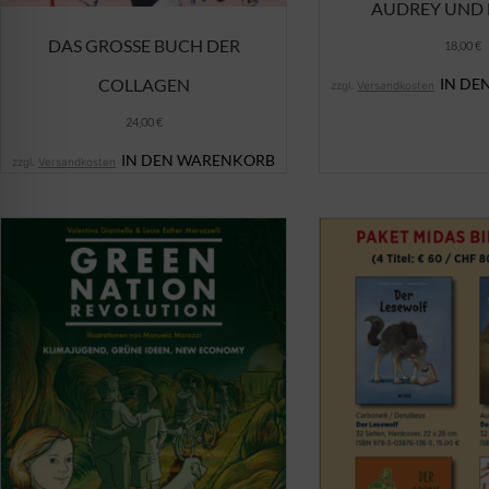
AUDREY UND
DAS GROSSE BUCH DER C
18,00
€
IN DE
OLLAGEN
zzgl.
Versandkosten
24,00
€
IN DEN WARENKORB
zzgl.
Versandkosten