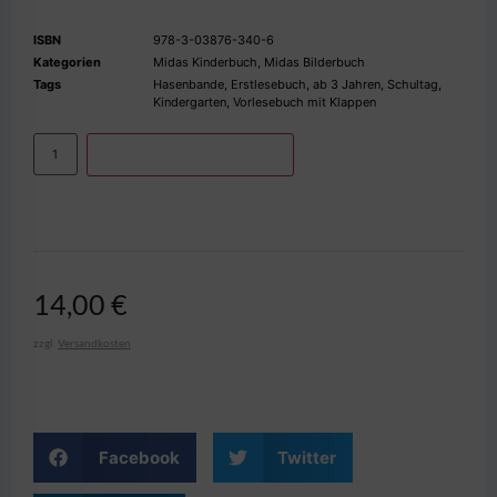
ISBN
978-3-03876-340-6
Kategorien
Midas Kinderbuch
,
Midas Bilderbuch
Tags
Hasenbande
,
Erstlesebuch
,
ab 3 Jahren
,
Schultag
,
Kindergarten
,
Vorlesebuch mit Klappen
IN DEN WARENKORB
14,00
€
zzgl.
Versandkosten
Facebook
Twitter