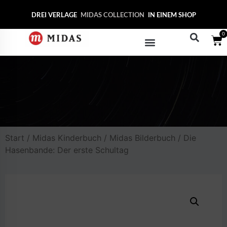
DREI VERLAGE
MIDAS COLLE
IN EINEM SHOP
0
Start
/
Midas Kinderbuch
/
Midas Bilderbuch
/ Die
Hasenbande: Der erste Schultag