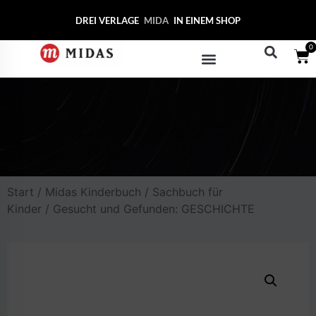
DREI VERLAGE
MIDAS COL
IN EINEM SHOP
0
Start
/
Midas Kinderbuch
/
Sachbuch für
Kinder
/ Gesucht und Gefunden: GESCHICHTE