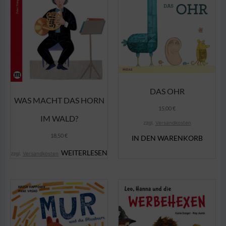
DAS OHR
WAS MACHT DAS HORN
15,00
€
IM WALD?
zzgl.
Versandkosten
18,50
€
IN DEN WARENKORB
WEITERLESEN
zzgl.
Versandkosten