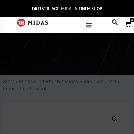
DREI VERLAGE
MIDAS COLL
IN EINEM SHOP
0
Start
/
Midas Kinderbuch
/
Midas Bilderbuch
/ Mein
Freund Leo Löwenherz