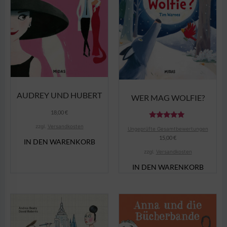
AUDREY UND HUBERT
WER MAG WOLFIE?
18,00
€
Bewertet
zzgl.
Versandkosten
Ungeprüfte Gesamtbewertungen
mit
15,00
€
5.00
IN DEN WARENKORB
von 5
zzgl.
Versandkosten
IN DEN WARENKORB