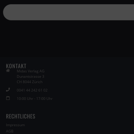
KONTAKT
Midas Verlag AG
Dunantstrasse 3
CH 8044 Zürich
0041 44 242 61 02
10:00 Uhr - 17:00 Uhr
RECHTLICHES
Impressum
AGB