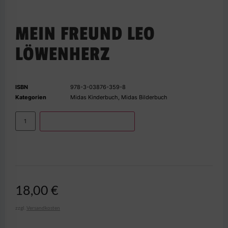
MEIN FREUND LEO
LÖWENHERZ
ISBN
978-3-03876-359-8
Kategorien
Midas Kinderbuch
,
Midas Bilderbuch
IN DEN WARENKORB
18,00
€
zzgl.
Versandkosten