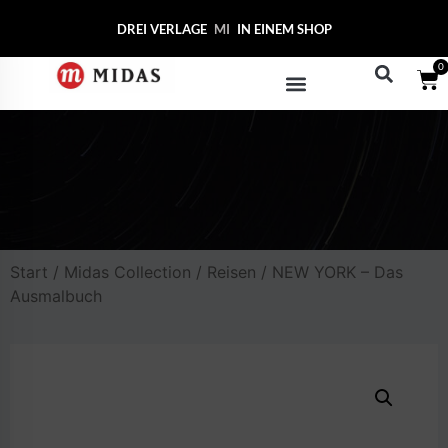
DREI VERLAGE
MIDAS C
IN EINEM SHOP
0
Start
/
Midas Collection
/
Reisen
/ NEW YORK – Das
Ausmalbuch