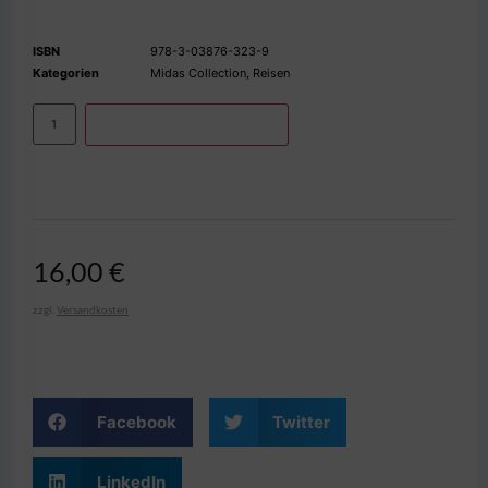
ISBN
978-3-03876-323-9
Kategorien
Midas Collection
,
Reisen
IN DEN WARENKORB
16,00
€
zzgl.
Versandkosten
Facebook
Twitter
LinkedIn