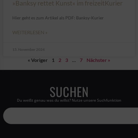
»Banksy rettet Kunst« im freizeitKurier
Hier geht es zum Artikel als PDF: Banksy-Kurier
WEITERLESEN »
15. November 2024
« Voriger
1
2
3
…
7
Nächster »
SUCHEN
Du weißt genau was du willst? Nutze unsere Suchfunktion