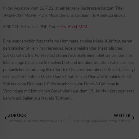
In der Ausgabe vom 16.7.22 ist ein längere Buchrezension zum Titel
»MEHR IST MEHR – Die Mode der einzigartigen Iris Apfel« zu finden.
SPIEGEL-Artikel als PDF-Datei:
Iris-Apfel-MIM
Eine wunderschön fotografierte Hommage an eine Mode-Kultfigur, deren
persönlicher Stil ein inspirierendes, lebensbejahendes theatralisches
Spektakel ist. Iris Apfel selbst steuert ebenfalls einen Beitrag bei, der ihre
lebenslange Liebe zum Stil beleuchtet und mit über 65 alten Fotos aus ihrer
persönlichen Sammlung illustriert ist. Die atemberaubende Kollektion zeigt
eine wilde Vielfalt an Mode: Haute Couture von Dior wird kombiniert mit
Stücken vom Flohmarkt, Eidechsenhosen von Dolce & Gabbana in
Verbindung mit kirchlichen Gewändern aus dem 19. Jahrhundert oder rosa
Lanvin mit Seilen aus Navajo-Türkisen …
ZURÜCK
WEITER
Titelstory zu Albert Watson in »FOTO-HITS« 3/22
»Der Krieg« von André Letria in der SZ