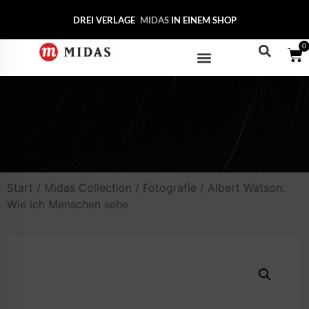
DREI VERLAGE
MIDAS COLLEC
IN EINEM SHOP
0
Start
/
Midas Collection
/
Fotografie
/ Albert Watson:
Wie ich Menschen sehe