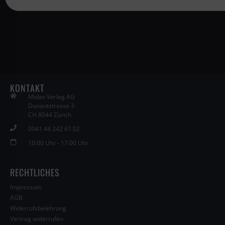
KONTAKT
Midas Verlag AG
Dunantstrasse 3
CH 8044 Zürich
0041 44 242 61 02
10:00 Uhr - 17:00 Uhr
RECHTLICHES
Impressum
AGB
Widerrufsbelehrung
Vertrag widerrufen