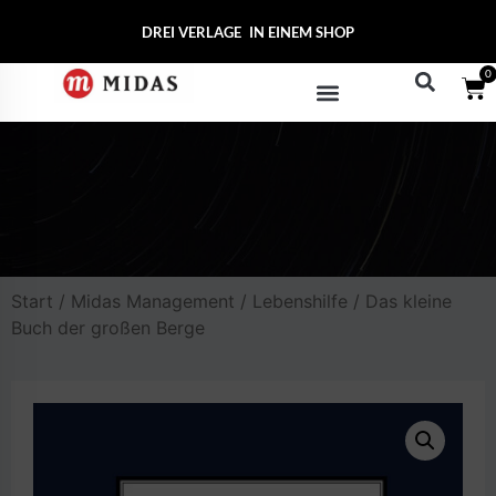
DREI VERLAGE
MIDA
IN EINEM SHOP
0
Start
/
Midas Management
/
Lebenshilfe
/ Das kleine
Buch der großen Berge