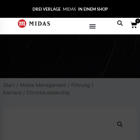
DREI VERLAGE
MIDAS COLLE
IN EINEM SHOP
0
Start
/
Midas Management
/
Führung /
Karriere
/ ChronoLeadership