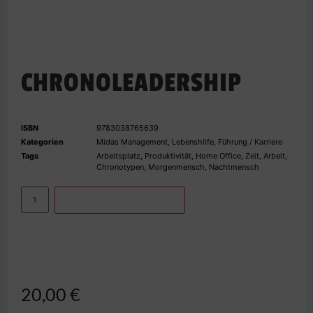
CHRONOLEADERSHIP
ISBN
9783038765639
Kategorien
Midas Management
,
Lebenshilfe
,
Führung / Karriere
Tags
Arbeitsplatz
,
Produktivität
,
Home Office
,
Zeit
,
Arbeit
,
Chronotypen
,
Morgenmensch
,
Nachtmensch
IN DEN WARENKORB
20,00
€