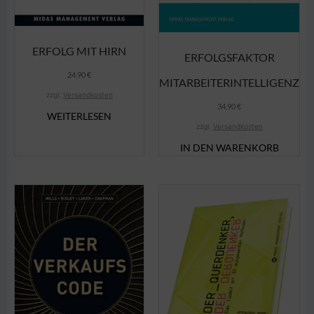
ERFOLG MIT HIRN
ERFOLGSFAKTOR
24,90
€
MITARBEITERINTELLIGENZ
zzgl.
Versandkosten
34,90
€
WEITERLESEN
zzgl.
Versandkosten
IN DEN WARENKORB