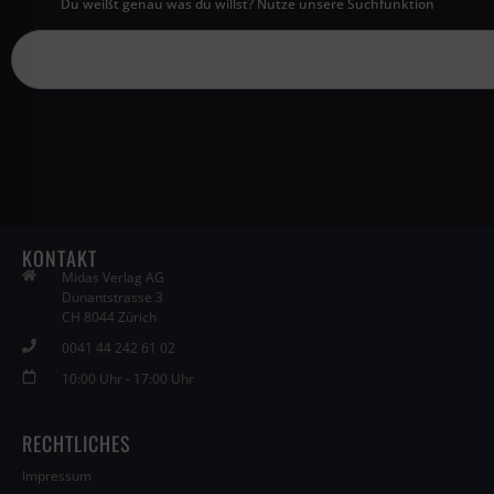
Du weißt genau was du willst? Nutze unsere Suchfunktion
KONTAKT
Midas Verlag AG
Dunantstrasse 3
CH 8044 Zürich
0041 44 242 61 02
10:00 Uhr - 17:00 Uhr
RECHTLICHES
Impressum