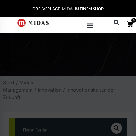
DREI VERLAGE
MIDAS COLL
IN EINEM SHOP
0
Start
/
Midas
Management
/
Innovation
/ Innovationskultur der
Zukunft