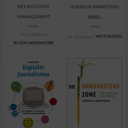
KEY ACCOUNT
GUERILLA MARKETING
MANAGEMENT
BIBEL
44,00
€
34,90
€
zzgl.
Versandkosten
WEITERLESEN
zzgl.
Versandkosten
IN DEN WARENKORB