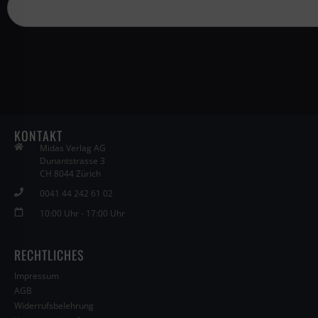
KONTAKT
Midas Verlag AG
Dunantstrasse 3
CH 8044 Zürich
0041 44 242 61 02
10:00 Uhr - 17:00 Uhr
RECHTLICHES
Impressum
AGB
Widerrufsbelehrung