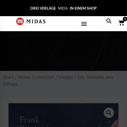
DREI VERLAGE
MIDAS COLLE
IN EINEM SHOP
0
Start
/
Midas Collection
/
Design
/ Die Ästhetik des
Alltags