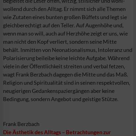
begleitet die Leser offen, witzig, stilsicher und wohl­
wollend durch den Alltag. Er nimmt sich alle Themen
wie Zutaten eines bunten großen Büffets und legt sie
gleichberechtigt auf den Teller. Auf Augenhöhe und,
wenn man so will, auch auf Herzhöhe zeigt er uns, wie
man nicht den Kopf verliert, sondern seine Mitte
behält. Inmitten von Neonationalismus, Intoleranz und
Polarisierung beileibe keine leichte Aufgabe. Während
viele in der Öffentlichkeit streiten und verbal fetzen,
wagt Frank Berzbach dagegen die Mitte und das Maß.
Religion und Spiritualität sind in seinen respektvollen,
neugierigen Gedankenspaziergängen aber keine
Bedingung, sondern Angebot und geistige Stütze.
Frank Berzbach
Die Ästhetik des Alltags – Betrachtungen zur