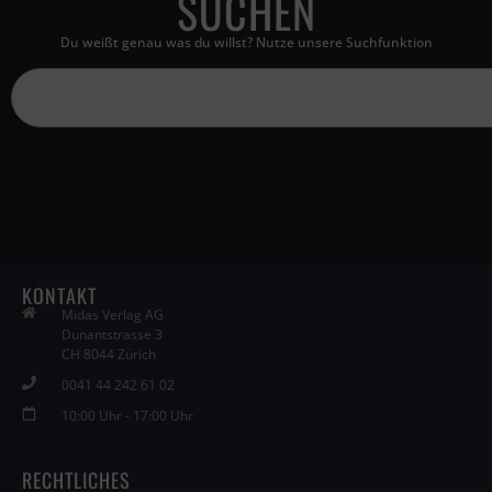
SUCHEN
Du weißt genau was du willst? Nutze unsere Suchfunktion
KONTAKT
Midas Verlag AG
Dunantstrasse 3
CH 8044 Zürich
0041 44 242 61 02
10:00 Uhr - 17:00 Uhr
RECHTLICHES