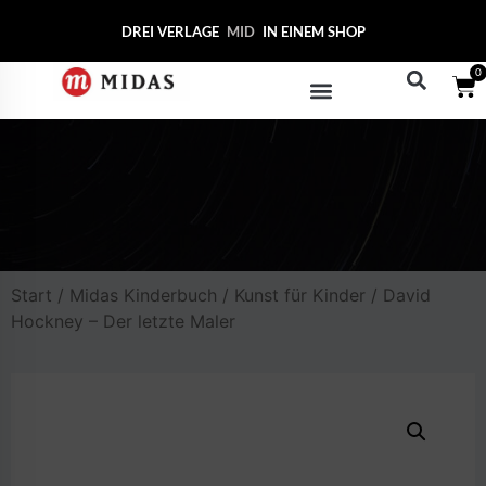
DREI VERLAGE
MIDAS COL
IN EINEM SHOP
0
Start
/
Midas Kinderbuch
/
Kunst für Kinder
/ David
Hockney – Der letzte Maler