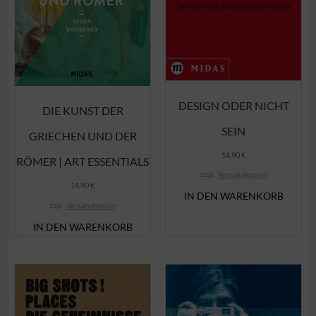
DESIGN ODER NICHT
DIE KUNST DER
SEIN
GRIECHEN UND DER
14,90
€
RÖMER | ART ESSENTIALS
zzgl.
Versandkosten
14,90
€
IN DEN WARENKORB
zzgl.
Versandkosten
IN DEN WARENKORB