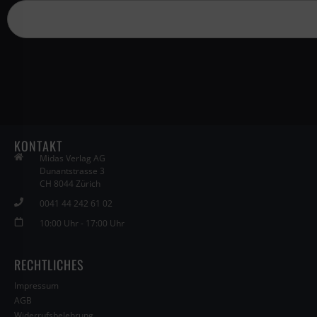
KONTAKT
Midas Verlag AG
Dunantstrasse 3
CH 8044 Zürich
0041 44 242 61 02
10:00 Uhr - 17:00 Uhr
RECHTLICHES
Impressum
AGB
Widerrufsbelehrung