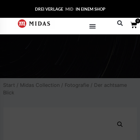
DREI VERLAGE
MIDAS CO
IN EINEM SHOP
0
Start
/
Midas Collection
/
Fotografie
/ Der achtsame
Blick