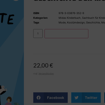
ISBN
978-3-03876-352-9
Kategorien
Midas Kinderbuch
,
Sachbuch für Kind
Tags
Mode
,
Kostümdesign
,
Geschichte
,
Mo
IN DEN WARENKORB
22,00
€
zzgl.
Versandkosten
Facebook
Twitter