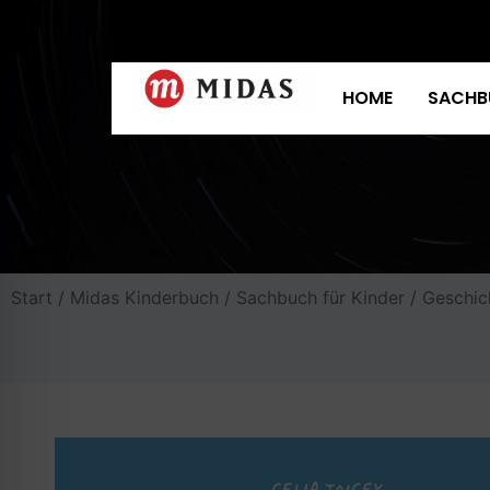
HOME
SACHB
Start
/
Midas Kinderbuch
/
Sachbuch für Kinder
/ Geschic