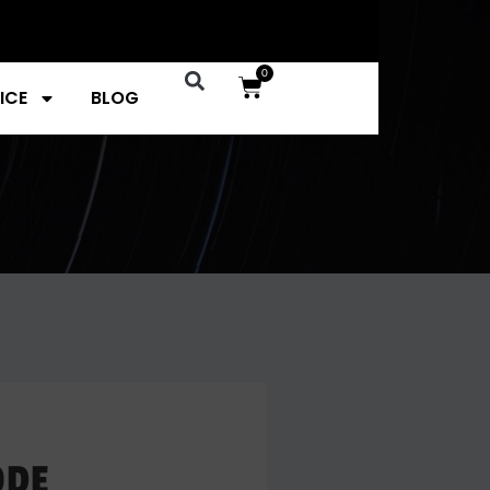
0
ICE
BLOG
ODE