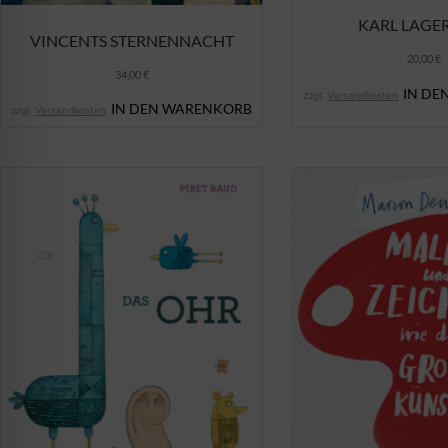
KARL LAGE
VINCENTS STERNENNACHT
20,00
€
34,00
€
IN DE
zzgl.
Versandkosten
IN DEN WARENKORB
zzgl.
Versandkosten