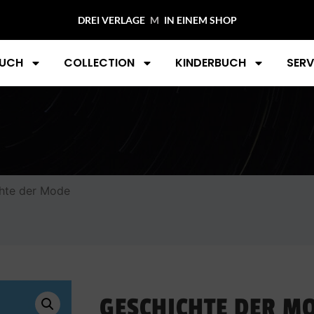
DREI VERLAGE
MIDAS C
IN EINEM SHOP
UCH
COLLECTION
KINDERBUCH
SERV
hte der Mode
GESCHICHTE DER M