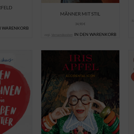
RFELD
MÄNNER MIT STIL
z
34,90
€
N WARENKORB
IN DEN WARENKORB
zzgl.
Versandkosten