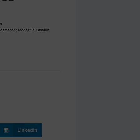
er
demacher
,
Modestile
,
Fashion
LinkedIn