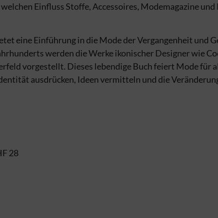
d welchen Einfluss Stoffe, Accessoires, Modemagazine und
bietet eine Einführung in die Mode der Vergangenheit und G
ahrhunderts werden die Werke ikonischer Designer wie Coc
feld vorgestellt. Dieses lebendige Buch feiert Mode für a
dentität ausdrücken, Ideen vermitteln und die Veränderun
CHF 28