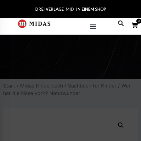
DREI VERLAGE
MIDAS COL
IN EINEM SHOP
0
Start
/
Midas Kinderbuch
/
Sachbuch für Kinder
/ Wer
hat die Nase vorn? Naturwunder