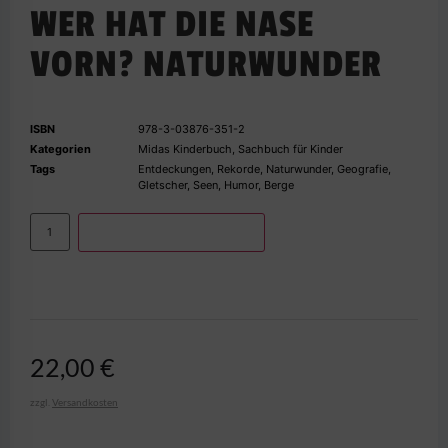
WER HAT DIE NASE
VORN? NATURWUNDER
ISBN
978-3-03876-351-2
Kategorien
Midas Kinderbuch
,
Sachbuch für Kinder
Tags
Entdeckungen
,
Rekorde
,
Naturwunder
,
Geografie
,
Gletscher
,
Seen
,
Humor
,
Berge
IN DEN WARENKORB
22,00
€
zzgl.
Versandkosten