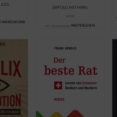
ULES
ERFOLG MIT HIRN
24,90
€
z
N WARENKORB
WEITERLESEN
zzgl.
Versandkosten