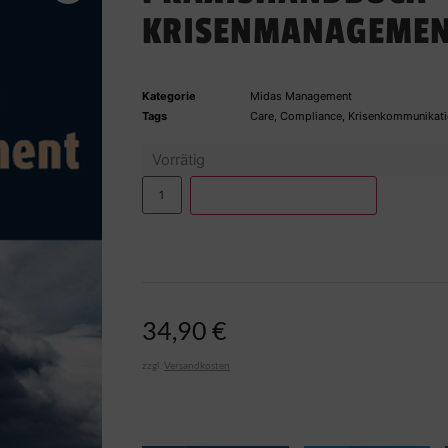
KRISENMANAGEME
Kategorie
Midas Management
Tags
Care
,
Compliance
,
Krisenkommunikat
Vorrätig
IN DEN WARENKORB
34,90
€
zzgl.
Versandkosten