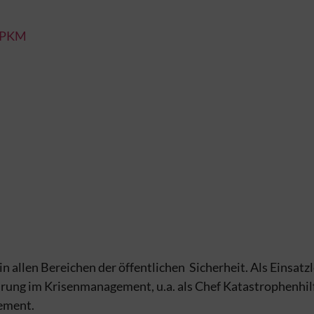
_PKM
in allen Bereichen der öffentlichen Sicher­heit. Als Einsatz
ahrung im Krisenmanagement, u.a. als Chef Kata­strophenhi
ement.