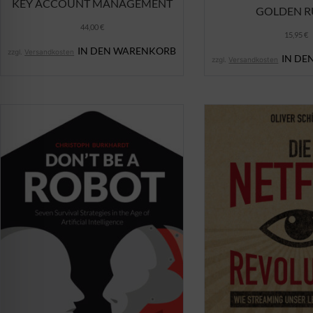
KEY ACCOUNT MANAGEMENT
GOLDEN R
44,00
€
15,95
€
IN DEN WARENKORB
zzgl.
Versandkosten
IN DE
zzgl.
Versandkosten