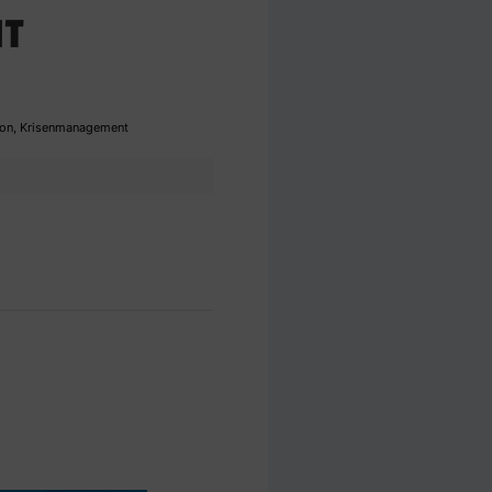
NT
ion
,
Krisenmanagement