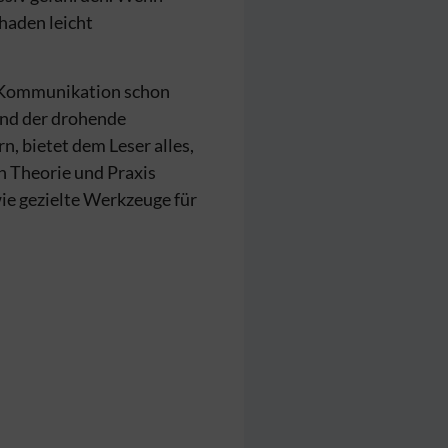
haden leicht
er Kommunikation schon
und der drohende
, bietet dem Leser alles,
n Theorie und Praxis
ie gezielte Werkzeuge für