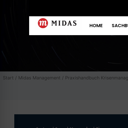
HOME
SACHB
Start
/
Midas Management
/ Praxishandbuch Krisenmana