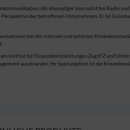
enkommunikation. Als ehemaliger Journalist bei Radio und
er Perspektive der betroffenen Unternehmen. Er ist Gründ
organisationen bei der internen und externen Krisenkommuni
t.
orin am Institut für Finanzdienst­leistungen Zug IFZ und Un
e­ment auseinander. Ihr Spezial­gebiet ist die Krisenbew