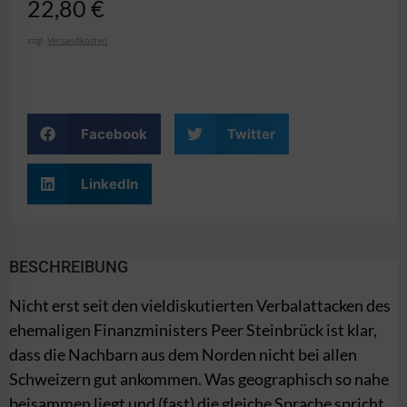
22,80
€
zzgl.
Versandkosten
Facebook
Twitter
LinkedIn
BESCHREIBUNG
Nicht erst seit den vieldiskutierten Verbalattacken des
ehemaligen Finanzministers Peer Steinbrück ist klar,
dass die Nachbarn aus dem Norden nicht bei allen
Schweizern gut ankommen. Was geographisch so nahe
beisammen liegt und (fast) die gleiche Sprache spricht,