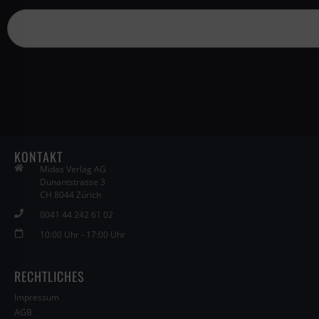
KONTAKT
Midas Verlag AG
Dunantstrasse 3
CH 8044 Zürich
0041 44 242 61 02
10:00 Uhr - 17:00 Uhr
RECHTLICHES
Impressum
AGB