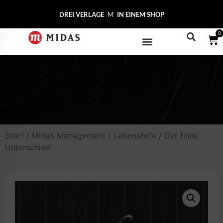
DREI VERLAGE
MIDAS C
IN EINEM SHOP
0
Start
/
Midas Management
/
Lebenshilfe
/ Der feine
Unterschied